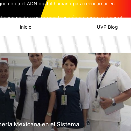
l que copia el ADN digital humano para reencarnar en
 La innovadora estrategia tecnológica para erradicar el
Inicio
UVP Blog
 Merck Presenta la Primera Pastilla Mensual a 5 Dólares
a Solar Podría Ser el Doble de Destructiva de lo que
PARA SUMINISTRAR ENERGÍA A FUTURAS BASES
rmería Mexicana en el Sistema