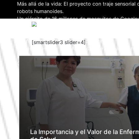
Más allá de la vida: El proyecto con traje sensoria
robots humanoides.
Un ejército de 16 millones de mosquitos de Google:
dengue y otras epidemias.
Revolución y Claroscuros en la Lucha contra el VIH:
al Año, pero Excluye a América Latina.
[smartslider3 slider=4]
Apagón Cósmico: La NASA Advierte que una Torment
se Creía.
CHINA PROPONE UNA TORRE LÁSER EN LA LUNA 
ESPACIALES.
La Importancia y el Valor de la Enfe