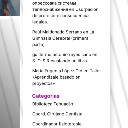
опрессовка системы
теплоснабжения
en
Usurpación
de profesión: consecuencias
legales.
Raúl Maldonado Serrano
en
La
Gimnasia Cerebral (primera
parte)
guillermo antonio reyes cano
en
S. O. S Rescatando un libro
María Eugenia López Cid
en
Taller
«Aprendizaje basado en
proyectos»
Categorías
Biblioteca Tehuacán
Coord. Cirujano Dentista
Coordinador fisioterapia.