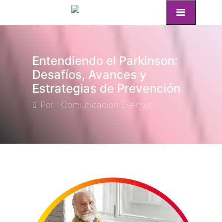
Entendiendo el Parkinson:
Desafíos, Avances y
Estrategias de Prevención
Por : Comunicacion Eventos