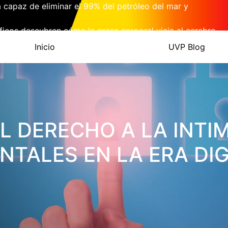
 capaz de eliminar el 99% del petróleo del mar y
íficos descubren cómo la grasa corporal viaja al cerebro
Inicio
UVP Blog
l que copia el ADN digital humano para reencarnar en
 La innovadora estrategia tecnológica para erradicar el
 Merck Presenta la Primera Pastilla Mensual a 5 Dólares
EL DERECHO A LA INTI
TALES EN LA ERA DIG