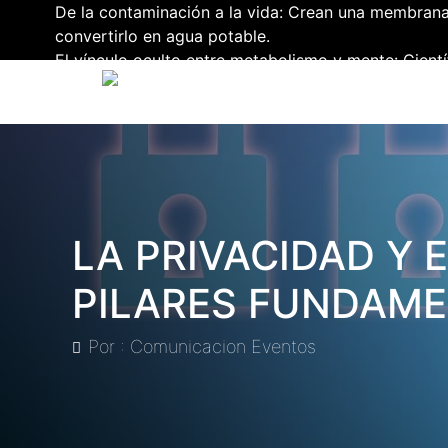
De la contaminación a la vida: Crean una membrana
convertirlo en agua potable.
El vínculo oculto entre metabolismo y mente: Cient
para alimentar el alzhéimer.
Más allá de la vida: El proyecto con traje sensoria
robots humanoides.
Un ejército de 16 millones de mosquitos de Google:
dengue y otras epidemias.
Revolución y Claroscuros en la Lucha contra el VIH:
al Año, pero Excluye a América Latina.
LA PRIVACIDAD Y 
PILARES FUNDAMEN
Por : Comunicacion Eventos