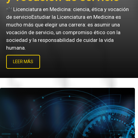
en Medicina: ciencia, ética y vocación
diar la Licenciatura en Medicina es
i
elegir una carrera: es asumir una
P
vicio, un compromiso ético con la
c
esponsabilidad de cuidar la vida
p
a