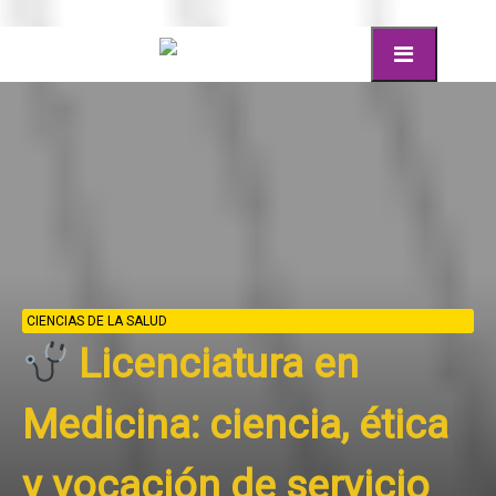
C
LUD
nciatura en
a: ciencia, ética
ción de servicio