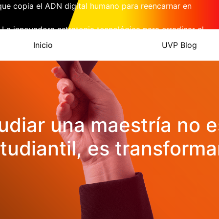
l que copia el ADN digital humano para reencarnar en
 La innovadora estrategia tecnológica para erradicar el
Inicio
UVP Blog
 Merck Presenta la Primera Pastilla Mensual a 5 Dólares
a Solar Podría Ser el Doble de Destructiva de lo que
PARA SUMINISTRAR ENERGÍA A FUTURAS BASES
udiar una maestría no e
tudiantil, es transforma