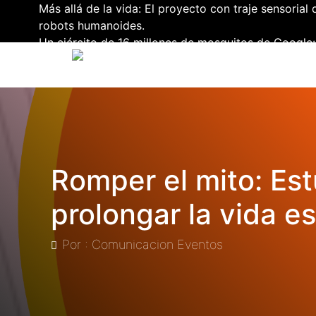
Más allá de la vida: El proyecto con traje sensoria
robots humanoides.
Un ejército de 16 millones de mosquitos de Google:
dengue y otras epidemias.
Revolución y Claroscuros en la Lucha contra el VIH:
al Año, pero Excluye a América Latina.
Apagón Cósmico: La NASA Advierte que una Torment
se Creía.
CHINA PROPONE UNA TORRE LÁSER EN LA LUNA 
ESPACIALES.
Romper el mito: Est
prolongar la vida es
Por : Comunicacion Eventos