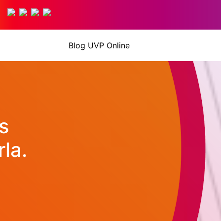
Blog UVP Online
s
rla.