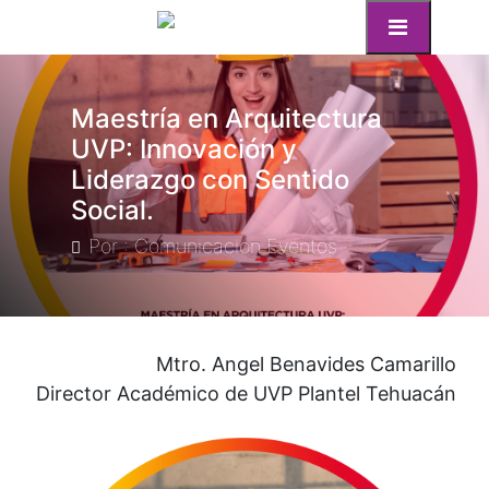
Maestría en Arquitectura
UVP: Innovación y
Liderazgo con Sentido
Social.
Por : Comunicacion Eventos
Mtro. Angel Benavides Camarillo
Director Académico de UVP Plantel Tehuacán