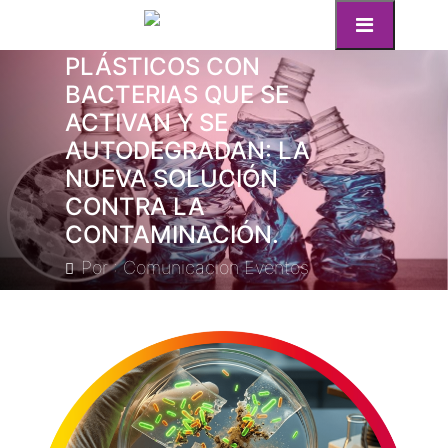
PLÁSTICOS CON
BACTERIAS QUE SE
ACTIVAN Y SE
AUTODEGRADAN: LA
NUEVA SOLUCIÓN
CONTRA LA
CONTAMINACIÓN.
Por : Comunicacion Eventos