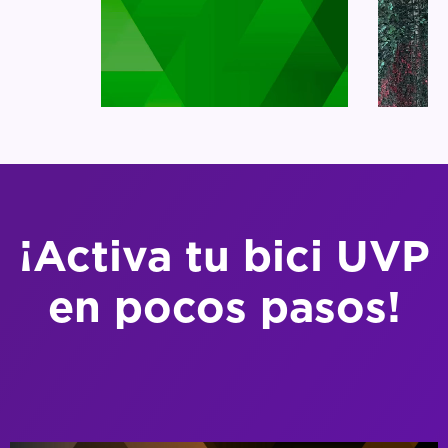
¡Activa tu bici UVP
en pocos pasos!