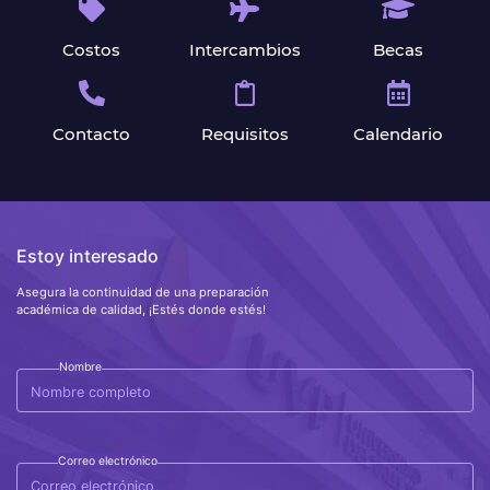
Costos
Intercambios
Becas
Contacto
Requisitos
Calendario
Estoy interesado
Asegura la continuidad de una preparación
académica de calidad, ¡Estés donde estés!
Nombre
Correo electrónico