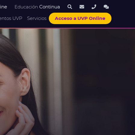
ine
Educación
Continua
entos UVP
Servicios
Acceso a UVP Online