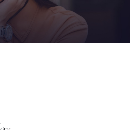
s
itas,