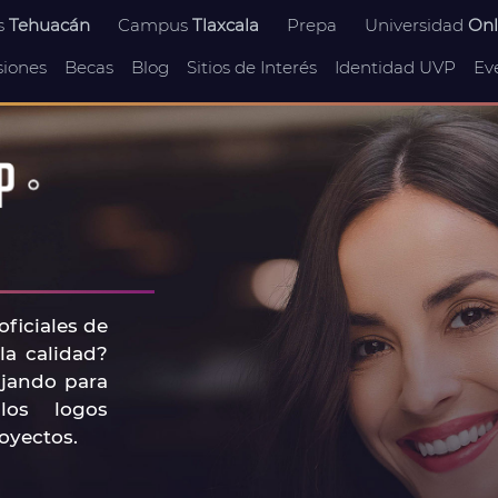
s
Tehuacán
Campus
Tlaxcala
Prepa
Universidad
Onl
iones
Becas
Blog
Sitios de Interés
Identidad UVP
Ev
ficiales de
la calidad?
ajando para
los logos
royectos.