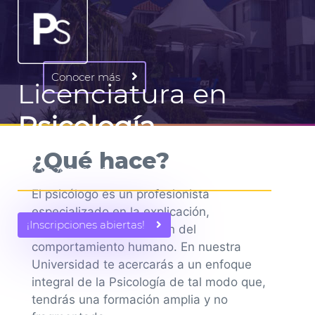
Conocer más
Licenciatura en
Psicología
¿Qué hace?
RVOE 20240265
El psicólogo es un profesionista
especializado en la explicación,
¡Inscripciones abiertas!
modificación y predicción del
comportamiento humano. En nuestra
Universidad te acercarás a un enfoque
integral de la Psicología de tal modo que,
tendrás una formación amplia y no