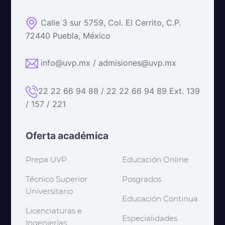
Calle 3 sur 5759, Col. El Cerrito, C.P.
72440 Puebla, México
info@uvp.mx / admisiones@uvp.mx
22 22 66 94 88 / 22 22 66 94 89 Ext. 139
/ 157 / 221
Oferta académica
Prepa UVP
Educación Online
Técnico Superior
Posgrados
Universitario
Educación Continua
Licenciaturas e
Especialidades
Ingenierías