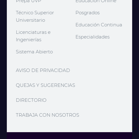
Prepa UVP
Educación Online
Técnico Superior
Posgrados
Universitario
Educación Continua
Licenciaturas e
Especialidades
Ingenierías
Sistema Abierto
AVISO DE PRIVACIDAD
QUEJAS Y SUGERENCIAS
DIRECTORIO
TRABAJA CON NOSOTROS