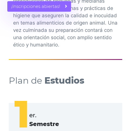
reproducción de pequeñas y medianas
¡Inscripciones abiertas!
especies, aplicando normas y prácticas de
higiene que aseguren la calidad e inocuidad
en temas alimenticios de origen animal. Una
vez culminada su preparación contará con
una orientación social, con amplio sentido
ético y humanitario.
Plan de
Estudios
1
er.
Semestre