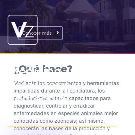
Conocer más
Licenciatura en
¿Qué hace?
Medicina
Veterinaria y
Mediante los conocimientos y herramientas
impartidas durante la licenciatura, los
Zootecnia
profesionistas estarán capacitados para
diagnosticar, controlar y erradicar
enfermedades en especies animales mejor
N° de Acuerdo es 20241096
conocidas como zoonosis; así mismo,
conocerán las bases de la producción y