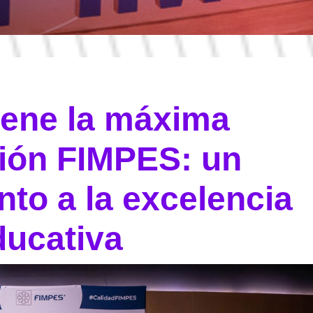
iene la máxima
ción FIMPES: un
to a la excelencia
ducativa