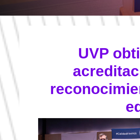
UVP obt
acredita
reconocimien
e