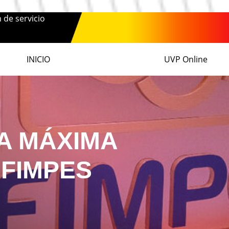
n de servicio
INICIO
UVP Online
A MÁXIMA
 FIMPES