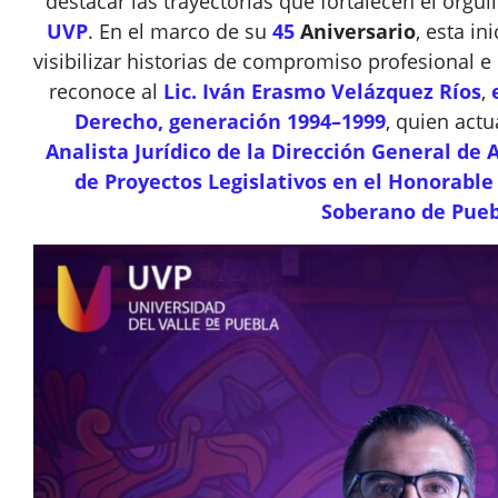
destacar las trayectorias que fortalecen el orgul
UVP
. En el marco de su
45
Aniversario
, esta in
visibilizar historias de compromiso profesional e 
reconoce al
Lic. Iván Erasmo Velázquez Ríos
,
Derecho, generación 1994–1999
, quien ac
Analista Jurídico de la Dirección General de A
de Proyectos Legislativos en el Honorable
Soberano de Pueb