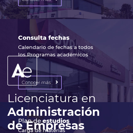
Consulta fechas
Calendario de fechas a todos
los Programas académicos
Conocer más
Licenciatura en
Administración
Plan de
estudios
de Empresas
Carga de materias