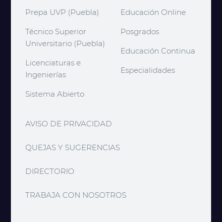
Prepa UVP (Puebla)
Educación Online
Técnico Superior
Posgrados
Universitario (Puebla)
Educación Continua
Licenciaturas e
Especialidades
Ingenierías
Sistema Abierto
AVISO DE PRIVACIDAD
QUEJAS Y SUGERENCIAS
DIRECTORIO
TRABAJA CON NOSOTROS