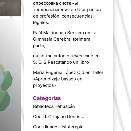
опрессовка системы
теплоснабжения
en
Usurpación
de profesión: consecuencias
legales.
Raúl Maldonado Serrano
en
La
Gimnasia Cerebral (primera
parte)
guillermo antonio reyes cano
en
S. O. S Rescatando un libro
María Eugenia López Cid
en
Taller
«Aprendizaje basado en
proyectos»
Categorías
Biblioteca Tehuacán
Coord. Cirujano Dentista
Coordinador fisioterapia.