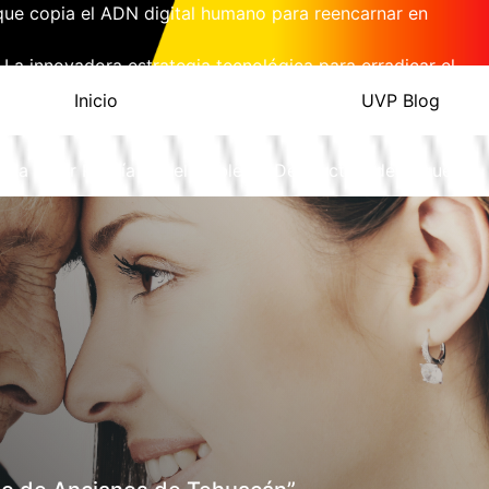
l que copia el ADN digital humano para reencarnar en
 La innovadora estrategia tecnológica para erradicar el
Inicio
UVP Blog
 Merck Presenta la Primera Pastilla Mensual a 5 Dólares
a Solar Podría Ser el Doble de Destructiva de lo que
PARA SUMINISTRAR ENERGÍA A FUTURAS BASES