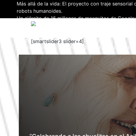
Más allá de la vida: El proyecto con traje sensoria
robots humanoides.
Un ejército de 16 millones de mosquitos de Google:
dengue y otras epidemias.
Revolución y Claroscuros en la Lucha contra el VIH:
al Año, pero Excluye a América Latina.
[smartslider3 slider=4]
Apagón Cósmico: La NASA Advierte que una Torment
se Creía.
CHINA PROPONE UNA TORRE LÁSER EN LA LUNA 
ESPACIALES.