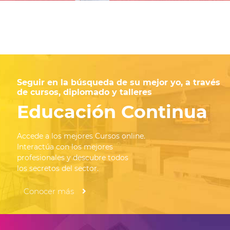
Seguir en la búsqueda de su mejor yo, a través
de cursos, diplomado y talleres
Educación Continua
Accede a los mejores Cursos online.
Interactúa con los mejores
profesionales y descubre todos
los secretos del sector.
Conocer más