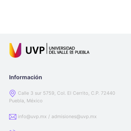
Información
Calle 3 sur 5759, Col. El Cerrito, C.P. 72440
Puebla, México
info@uvp.mx / admisiones@uvp.mx