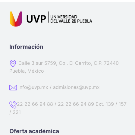
Información
Calle 3 sur 5759, Col. El Cerrito, C.P. 72440
Puebla, México
info@uvp.mx / admisiones@uvp.mx
22 22 66 94 88 / 22 22 66 94 89 Ext. 139 / 157
/ 221
Oferta académica