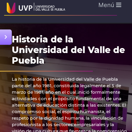
Menú
Historia de la
Universidad del Valle de
Puebla
La historia de la Universidad del Valle de Puebla
parte del año 1981, constituida legalmente el 5 de
marzo de 1981, año en el cual inició formalmente
actividades con el propósito fundamental de una
alternativa de educación distinta a las existentes. El
compromiso social, el espíritu humanista, el
respeto por la dignidad humana, la vinculación de
profesionista a los sectores empresariales y la
visión de una cultura que favorezca la comprensión