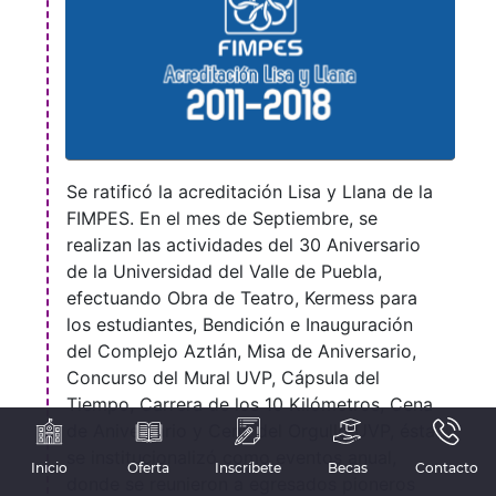
Se ratificó la acreditación Lisa y Llana de la
FIMPES. En el mes de Septiembre, se
realizan las actividades del 30 Aniversario
de la Universidad del Valle de Puebla,
efectuando Obra de Teatro, Kermess para
los estudiantes, Bendición e Inauguración
del Complejo Aztlán, Misa de Aniversario,
Concurso del Mural UVP, Cápsula del
Tiempo, Carrera de los 10 Kilómetros, Cena
de Aniversario y Cena del Orgullo UVP, ésta
se institucionalizó como eventos anual,
Inicio
Oferta
Inscríbete
Becas
Contacto
donde se reunieron a egresados pioneros